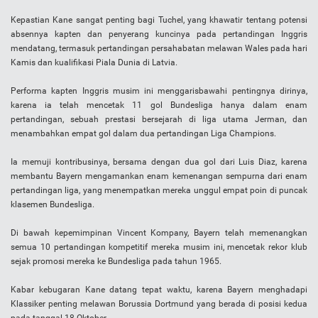
Kepastian Kane sangat penting bagi Tuchel, yang khawatir tentang potensi
absennya kapten dan penyerang kuncinya pada pertandingan Inggris
mendatang, termasuk pertandingan persahabatan melawan Wales pada hari
Kamis dan kualifikasi Piala Dunia di Latvia.
Performa kapten Inggris musim ini menggarisbawahi pentingnya dirinya,
karena ia telah mencetak 11 gol Bundesliga hanya dalam enam
pertandingan, sebuah prestasi bersejarah di liga utama Jerman, dan
menambahkan empat gol dalam dua pertandingan Liga Champions.
Ia memuji kontribusinya, bersama dengan dua gol dari Luis Diaz, karena
membantu Bayern mengamankan enam kemenangan sempurna dari enam
pertandingan liga, yang menempatkan mereka unggul empat poin di puncak
klasemen Bundesliga.
Di bawah kepemimpinan Vincent Kompany, Bayern telah memenangkan
semua 10 pertandingan kompetitif mereka musim ini, mencetak rekor klub
sejak promosi mereka ke Bundesliga pada tahun 1965.
Kabar kebugaran Kane datang tepat waktu, karena Bayern menghadapi
Klassiker penting melawan Borussia Dortmund yang berada di posisi kedua