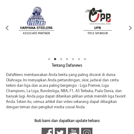
Tentang Dafanews
DafaNews membawakan Anda berita yang paling disorot di dunia
Olahraga. Ini menyajikan Anda pertandingan, skor, jadwal dan cerita
terkini dari liga dan acara paling bergengsi - Liga Premier, Liga
Champions, La Liga, Bundesliga, NBA, F1, AS Terbuka, Piala Dunia, dan
banyak lagi. Anda juga dapat diberikan pilihan untuk memilih liga favorit
Anda. Selain itu, semua artikel dan video sekarang dapat dibagikan
dengan teman dan pengikut media sosial Anda.
Ikuti kami dan dapatkan update terbaru