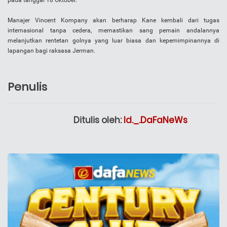
pada tanggal 18 Oktober.
Manajer Vincent Kompany akan berharap Kane kembali dari tugas
internasional tanpa cedera, memastikan sang pemain andalannya
melanjutkan rentetan golnya yang luar biasa dan kepemimpinannya di
lapangan bagi raksasa Jerman.
Penulis
Ditulis oleh:
Id._.DaFaNeWs