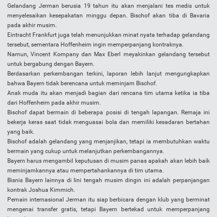
Gelandang Jerman berusia 19 tahun itu akan menjalani tes medis untuk
menyelesaikan kesepakatan minggu depan. Bischof akan tiba di Bavaria
pada akhir musim.
Eintracht Frankfurt juga telah menunjukkan minat nyata terhadap gelandang
tersebut, sementara Hoffenheim ingin memperpanjang kontraknya.
Namun, Vincent Kompany dan Max Eberl meyakinkan gelandang tersebut
untuk bergabung dengan Bayern.
Berdasarkan perkembangan terkini, laporan lebih lanjut mengungkapkan
bahwa Bayern tidak berencana untuk meminjam Bischof.
Anak muda itu akan menjadi bagian dari rencana tim utama ketika ia tiba
dari Hoffenheim pada akhir musim.
Bischof dapat bermain di beberapa posisi di tengah lapangan. Remaja ini
bekerja keras saat tidak menguasai bola dan memiliki kesadaran bertahan
yang baik.
Bischof adalah gelandang yang menjanjikan, tetapi ia membutuhkan waktu
bermain yang cukup untuk melanjutkan perkembangannya.
Bayern harus mengambil keputusan di musim panas apakah akan lebih baik
meminjamkannya atau mempertahankannya di tim utama.
Bisnis Bayern lainnya di lini tengah musim dingin ini adalah perpanjangan
kontrak Joshua Kimmich.
Pemain internasional Jerman itu siap berbicara dengan klub yang berminat
mengenai transfer gratis, tetapi Bayern bertekad untuk memperpanjang