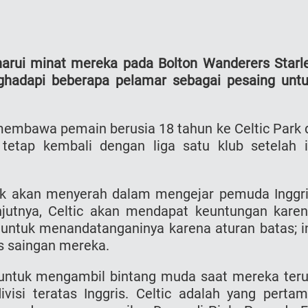
arui minat mereka pada Bolton Wanderers Starl
ghadapi beberapa pelamar sebagai pesaing unt
embawa pemain berusia 18 tahun ke Celtic Park 
tetap kembali dengan liga satu klub setelah 
dak akan menyerah dalam mengejar pemuda Inggr
jutnya, Celtic akan mendapat keuntungan kare
untuk menandatanganinya karena aturan batas; i
s saingan mereka.
g untuk mengambil bintang muda saat mereka ter
visi teratas Inggris. Celtic adalah yang perta