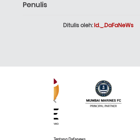
Penulis
Ditulis oleh:
Id._.DaFaNeWs
Tentang Dafanews