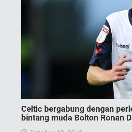
Celtic bergabung dengan pe
bintang muda Bolton Ronan D