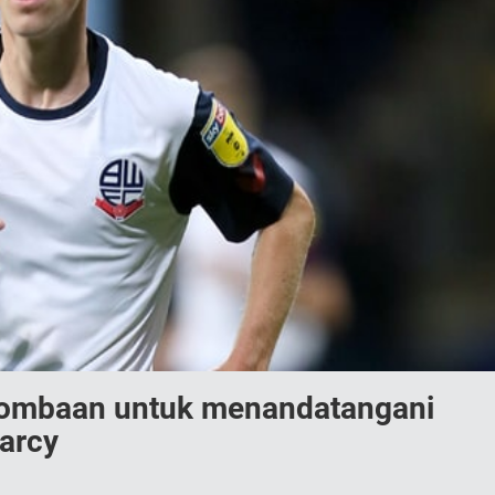
rlombaan untuk menandatangani
arcy