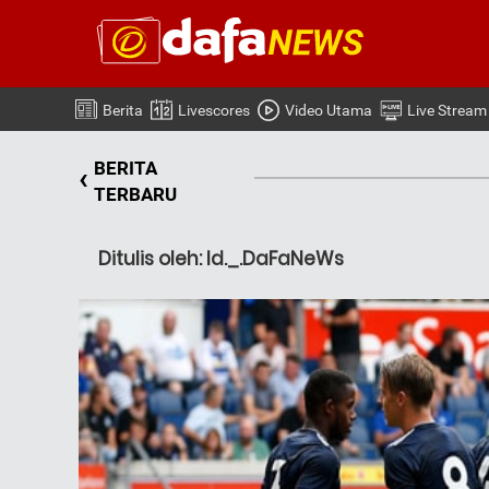
Berita
Livescores
Video Utama
Live Stream
BERITA
‹
TERBARU
Ditulis oleh: Id._.DaFaNeWs