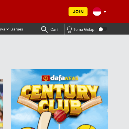
JOIN
nya
Games
Cari
Tema Gelap