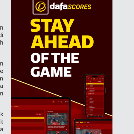
an
di
oh
an
le
am
ma
an
ak
ak
ma