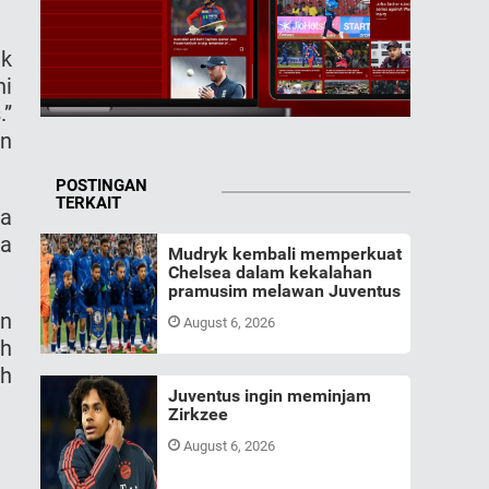
ak
ni
.”
an
POSTINGAN
TERKAIT
da
ra
Mudryk kembali memperkuat
Chelsea dalam kekalahan
pramusim melawan Juventus
an
August 6, 2026
ih
ah
Juventus ingin meminjam
Zirkzee
August 6, 2026