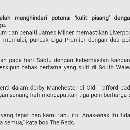
lah menghindari potensi ‘kulit pisang’ deng
gu.
dum dan penalti James Milner memastikan Liverpo
a memulai, puncak Liga Premier dengan dua po
epan pada hari Sabtu dengan keberhasilan kanda
eskipun babak pertama yang sulit di South Wale
enti dalam derby Manchester di Old Trafford pa
engan senang hati mendapatkan tiga poin berharga 
g yang tepat dan kami tahu itu. Anak-anak itu tid
ita semua,” kata bos The Reds.