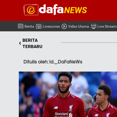
Berita
Livescores
Video Utama
Live Stream
BERITA
‹
TERBARU
Ditulis oleh: Id._.DaFaNeWs