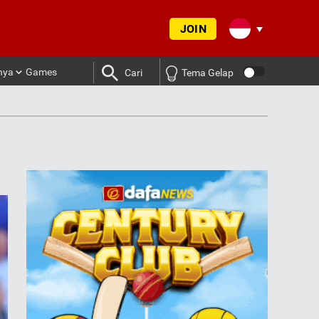
JOIN
nya
Games
Cari
Tema Gelap