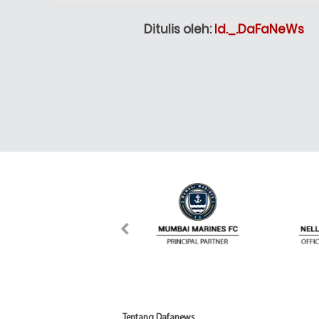
Ditulis oleh:
Id._.DaFaNeWs
Tentang Dafanews