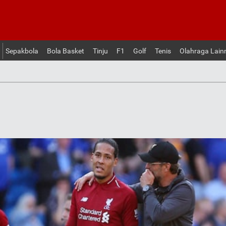
Sepakbola
Bola Basket
Tinju
F1
Golf
Tenis
Olahraga Lain