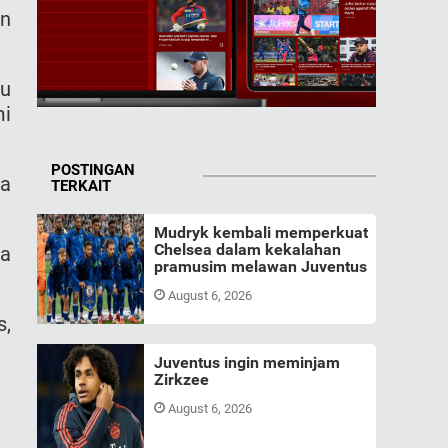
an
hu
mi
POSTINGAN
ga
TERKAIT
Mudryk kembali memperkuat
Chelsea dalam kekalahan
ua
pramusim melawan Juventus
August 6, 2026
s,
Juventus ingin meminjam
Zirkzee
August 6, 2026