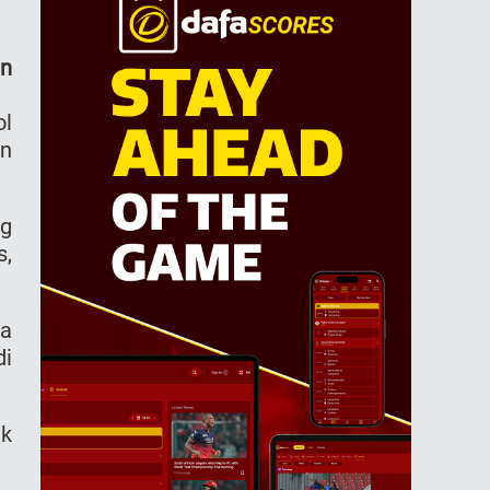
an
ol
in
ng
s,
da
di
ak