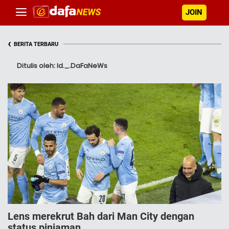
JOIN
‹
BERITA TERBARU
Ditulis oleh: Id._.DaFaNeWs
Lens merekrut Bah dari Man City dengan
status pinjaman