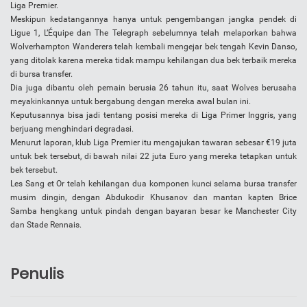
Liga Premier.
Meskipun kedatangannya hanya untuk pengembangan jangka pendek di
Ligue 1, L’Équipe dan The Telegraph sebelumnya telah melaporkan bahwa
Wolverhampton Wanderers telah kembali mengejar bek tengah Kevin Danso,
yang ditolak karena mereka tidak mampu kehilangan dua bek terbaik mereka
di bursa transfer.
Dia juga dibantu oleh pemain berusia 26 tahun itu, saat Wolves berusaha
meyakinkannya untuk bergabung dengan mereka awal bulan ini.
Keputusannya bisa jadi tentang posisi mereka di Liga Primer Inggris, yang
berjuang menghindari degradasi.
Menurut laporan, klub Liga Premier itu mengajukan tawaran sebesar €19 juta
untuk bek tersebut, di bawah nilai 22 juta Euro yang mereka tetapkan untuk
bek tersebut.
Les Sang et Or telah kehilangan dua komponen kunci selama bursa transfer
musim dingin, dengan Abdukodir Khusanov dan mantan kapten Brice
Samba hengkang untuk pindah dengan bayaran besar ke Manchester City
dan Stade Rennais.
Penulis