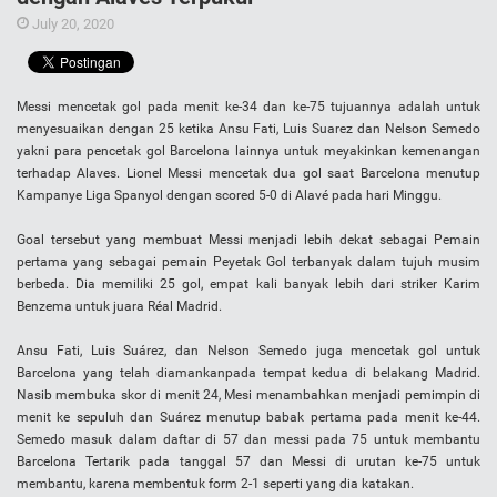
July 20, 2020
Messi mencetak gol pada menit ke-34 dan ke-75 tujuannya adalah untuk
menyesuaikan dengan 25 ketika Ansu Fati, Luis Suarez dan Nelson Semedo
yakni para pencetak gol Barcelona lainnya untuk meyakinkan kemenangan
terhadap Alaves. Lionel Messi mencetak dua gol saat Barcelona menutup
Kampanye Liga Spanyol dengan scored 5-0 di Alavé pada hari Minggu.
Goal tersebut yang membuat Messi menjadi lebih dekat sebagai Pemain
pertama yang sebagai pemain Peyetak Gol terbanyak dalam tujuh musim
berbeda. Dia memiliki 25 gol, empat kali banyak lebih dari striker Karim
Benzema untuk juara Réаl Madrid.
Ansu Fati, Luis Suárеz, dan Nelson Semedo juga mencetak gol untuk
Barcelona yang telah diamankanpada tempat kedua di belakang Madrid.
Nasib membuka skor di menit 24, Mesi menambahkan menjadi pemimpin di
menit ke sepuluh dan Suárеz menutup babak pertama pada menit ke-44.
Semedo masuk dalam daftar di 57 dan messi pada 75 untuk membantu
Barcelona Tertarik pada tanggal 57 dan Messi di urutan ke-75 untuk
membantu, karena membentuk form 2-1 seperti yang dia katakan.