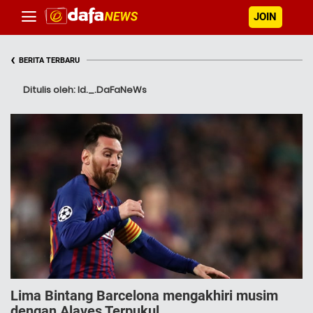
JOIN
‹
BERITA TERBARU
Ditulis oleh: Id._.DaFaNeWs
Lima Bintang Barcelona mengakhiri musim
dengan Alaves Terpukul