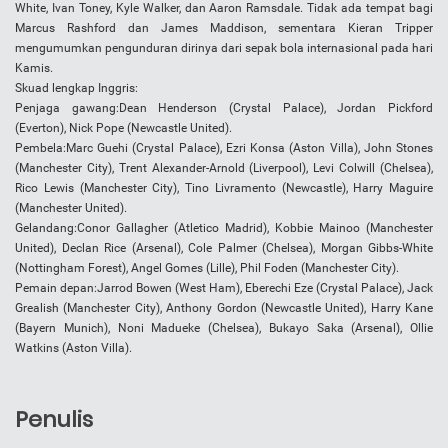
White, Ivan Toney, Kyle Walker, dan Aaron Ramsdale. Tidak ada tempat bagi
Marcus Rashford dan James Maddison, sementara Kieran Tripper
mengumumkan pengunduran dirinya dari sepak bola internasional pada hari
Kamis.
Skuad lengkap Inggris:
Penjaga gawang:Dean Henderson (Crystal Palace), Jordan Pickford
(Everton), Nick Pope (Newcastle United).
Pembela:Marc Guehi (Crystal Palace), Ezri Konsa (Aston Villa), John Stones
(Manchester City), Trent Alexander-Arnold (Liverpool), Levi Colwill (Chelsea),
Rico Lewis (Manchester City), Tino Livramento (Newcastle), Harry Maguire
(Manchester United).
Gelandang:Conor Gallagher (Atletico Madrid), Kobbie Mainoo (Manchester
United), Declan Rice (Arsenal), Cole Palmer (Chelsea), Morgan Gibbs-White
(Nottingham Forest), Angel Gomes (Lille), Phil Foden (Manchester City).
Pemain depan:Jarrod Bowen (West Ham), Eberechi Eze (Crystal Palace), Jack
Grealish (Manchester City), Anthony Gordon (Newcastle United), Harry Kane
(Bayern Munich), Noni Madueke (Chelsea), Bukayo Saka (Arsenal), Ollie
Watkins (Aston Villa).
Penulis