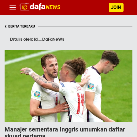
JOIN
‹
BERITA TERBARU
Ditulis oleh: Id._.DaFaNeWs
Manajer sementara Inggris umumkan daftar
skuad pertama