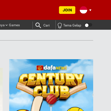
JOIN
nya
Games
Cari
Tema Gelap