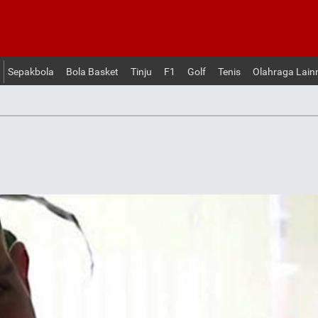
Sepakbola
Bola Basket
Tinju
F1
Golf
Tenis
Olahraga Lain