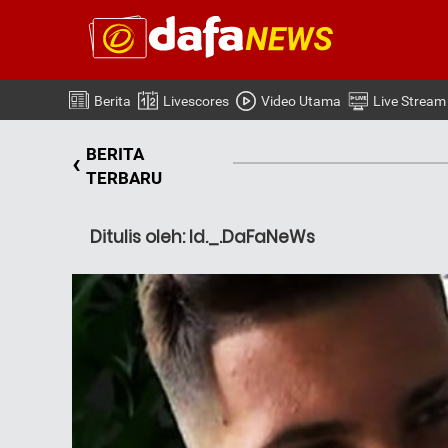
Berita
Livescores
Video Utama
Live Stream
BERITA
‹
TERBARU
Ditulis oleh: Id._.DaFaNeWs