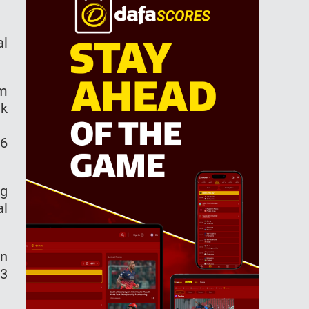
al
am
uk
16
ng
al
an
13