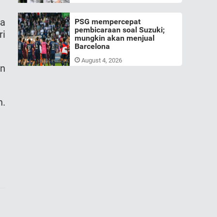
ia
PSG mempercepat
pembicaraan soal Suzuki;
ri
mungkin akan menjual
Barcelona
August 4, 2026
an
n.
.