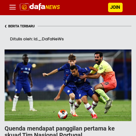
JOIN
‹
BERITA TERBARU
Ditulis oleh: Id._.DaFaNeWs
Quenda mendapat panggilan pertama ke
skuad Tim Nasional Portugal