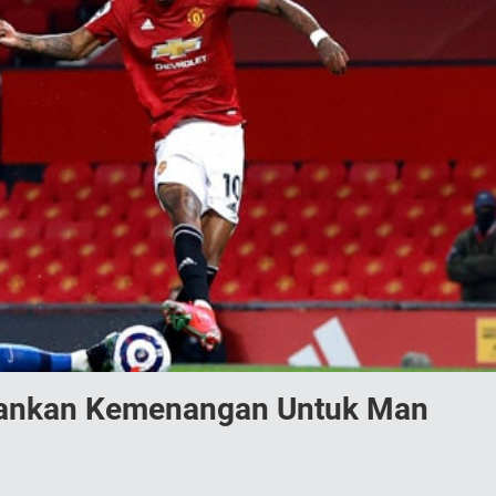
ankan Kemenangan Untuk Man