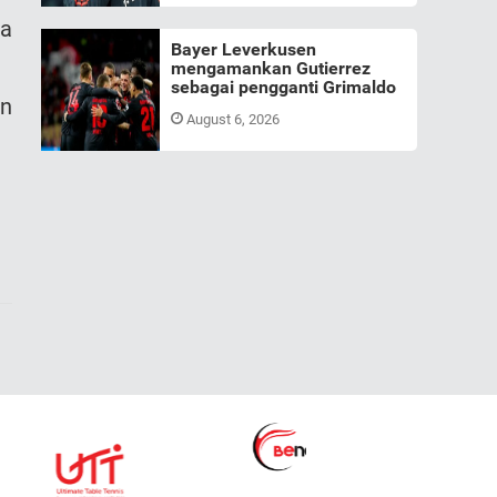
ka
Bayer Leverkusen
mengamankan Gutierrez
sebagai pengganti Grimaldo
an
August 6, 2026