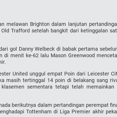
an melawan Brighton dalam lanjutan pertanding
 Old Trafford setelah bangkit dari ketinggalan sa
 dari gol Danny Welbeck di babak pertama sebel
 di menit ke-62 lalu Mason Greenwood mencet
ir.
r United unggul empat Poin dari Leicester Ci
a masih tertinggal 14 poin di belakang sang riv
 klasemen sementara tetapi telah memainkan
ada berikutnya dalam pertandingan perempat fin
nghadapi Tottenham di Liga Premier akhir pek