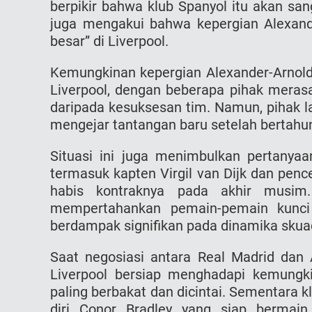
berpikir bahwa klub Spanyol itu akan san
juga mengakui bahwa kepergian Alexand
besar” di Liverpool.
Kemungkinan kepergian Alexander-Arnol
Liverpool, dengan beberapa pihak meras
daripada kesuksesan tim. Namun, pihak l
mengejar tantangan baru setelah bertahu
Situasi ini juga menimbulkan pertanya
termasuk kapten Virgil van Dijk dan pen
habis kontraknya pada akhir musim
mempertahankan pemain-pemain kunci i
berdampak signifikan pada dinamika skuad
Saat negosiasi antara Real Madrid dan 
Liverpool bersiap menghadapi kemungk
paling berbakat dan dicintai. Sementara 
diri Conor Bradley yang siap bermain