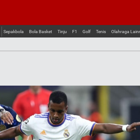
Sepakbola
Bola Basket
Tinju
F1
Golf
Tenis
Olahraga Lain