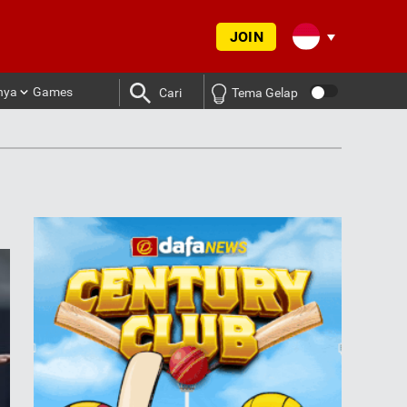
JOIN
nya
Games
Cari
Tema Gelap