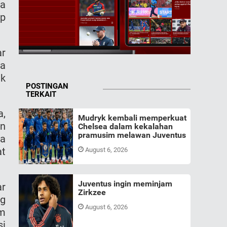
ia
up
ar
ya
uk
POSTINGAN
TERKAIT
a,
Mudryk kembali memperkuat
an
Chelsea dalam kekalahan
pramusim melawan Juventus
a
at
August 6, 2026
Juventus ingin meminjam
ar
Zirkzee
ng
August 6, 2026
am
si