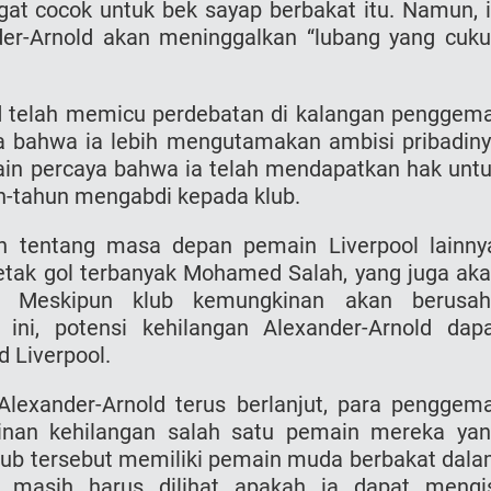
gat cocok untuk bek sayap berbakat itu. Namun, 
er-Arnold akan meninggalkan “lubang yang cuk
d telah memicu perdebatan di kalangan penggem
a bahwa ia lebih mengutamakan ambisi pribadin
ain percaya bahwa ia telah mendapatkan hak unt
n-tahun mengabdi kepada klub.
an tentang masa depan pemain Liverpool lainny
cetak gol terbanyak Mohamed Salah, yang juga ak
. Meskipun klub kemungkinan akan berusah
ni, potensi kehilangan Alexander-Arnold dap
 Liverpool.
Alexander-Arnold terus berlanjut, para penggem
inan kehilangan salah satu pemain mereka ya
klub tersebut memiliki pemain muda berbakat dal
, masih harus dilihat apakah ia dapat mengi