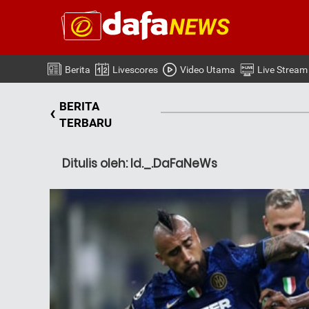
Berita
Livescores
Video Utama
Live Stream
BERITA
‹
TERBARU
Ditulis oleh: Id._.DaFaNeWs