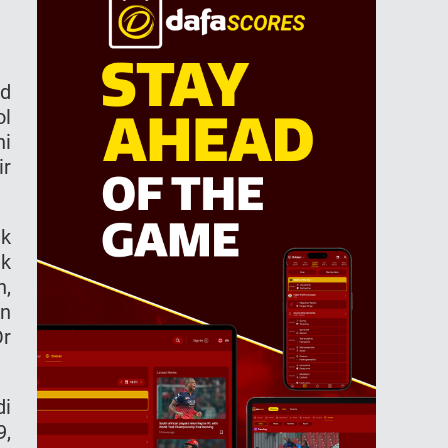
ld
ol
ni
ir
uk
ak
n,
an
Or
di
9,