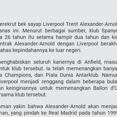
rekrut bek sayap Liverpool Trent Alexander-Arno
nas ini. Menurut berbagai sumber, klub Spany
a 26 tahun itu selama hampir dua tahun dan ki
rak Alexander-Arnold dengan Liverpool berakh
ahas kepindahannya ke luar negeri.
menghabiskan seluruh kariernya di Anfield, mas
untuk klub tersebut. Ia telah memenangkan bany
ga Champions, dan Piala Dunia Antarklub. Namu
verpool menjadi renggang dalam beberapa bul
kan keinginannya untuk memenangkan Ballon d’
rsama klub tersebut.
man yakin bahwa Alexander-Arnold akan menja
man, yang pindah ke Real Madrid pada tahun 199