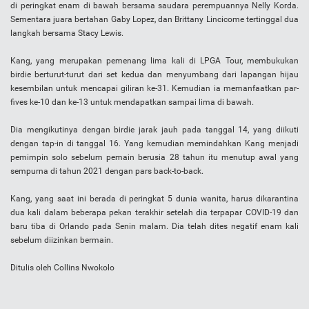
di peringkat enam di bawah bersama saudara perempuannya Nelly Korda.
Sementara juara bertahan Gaby Lopez, dan Brittany Lincicome tertinggal dua
langkah bersama Stacy Lewis.
Kang, yang merupakan pemenang lima kali di LPGA Tour, membukukan
birdie berturut-turut dari set kedua dan menyumbang dari lapangan hijau
kesembilan untuk mencapai giliran ke-31. Kemudian ia memanfaatkan par-
fives ke-10 dan ke-13 untuk mendapatkan sampai lima di bawah.
Dia mengikutinya dengan birdie jarak jauh pada tanggal 14, yang diikuti
dengan tap-in di tanggal 16. Yang kemudian memindahkan Kang menjadi
pemimpin solo sebelum pemain berusia 28 tahun itu menutup awal yang
sempurna di tahun 2021 dengan pars back-to-back.
Kang, yang saat ini berada di peringkat 5 dunia wanita, harus dikarantina
dua kali dalam beberapa pekan terakhir setelah dia terpapar COVID-19 dan
baru tiba di Orlando pada Senin malam. Dia telah dites negatif enam kali
sebelum diizinkan bermain.
Ditulis oleh Collins Nwokolo