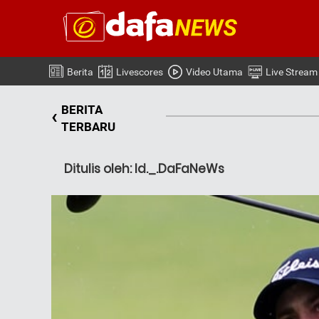
Berita
Livescores
Video Utama
Live Stream
BERITA
‹
TERBARU
Ditulis oleh: Id._.DaFaNeWs