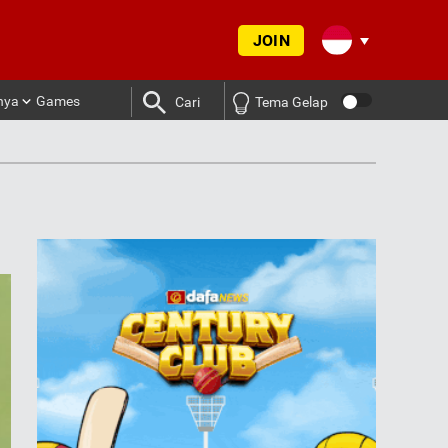
JOIN
nya
Games
Cari
Tema Gelap