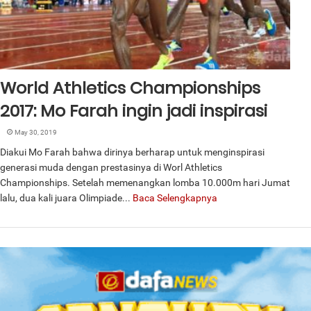
World Athletics Championships
2017: Mo Farah ingin jadi inspirasi
May 30, 2019
Diakui Mo Farah bahwa dirinya berharap untuk menginspirasi
generasi muda dengan prestasinya di Worl Athletics
Championships. Setelah memenangkan lomba 10.000m hari Jumat
lalu, dua kali juara Olimpiade...
Baca Selengkapnya