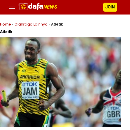
JOIN
Home
»
Olahraga Lainnya
»
Atletik
Atletik