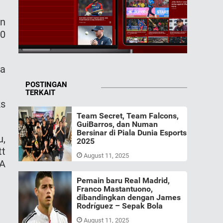
an
20
ga
POSTINGAN
TERKAIT
ks
Team Secret, Team Falcons,
GuiBarros, dan Numan
Bersinar di Piala Dunia Esports
u,
2025
tt
August 11, 2025
BA
Pemain baru Real Madrid,
Franco Mastantuono,
dibandingkan dengan James
Rodríguez – Sepak Bola
August 11, 2025