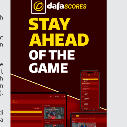
ah
at
an
te
i,
ah
an
).
di
ka