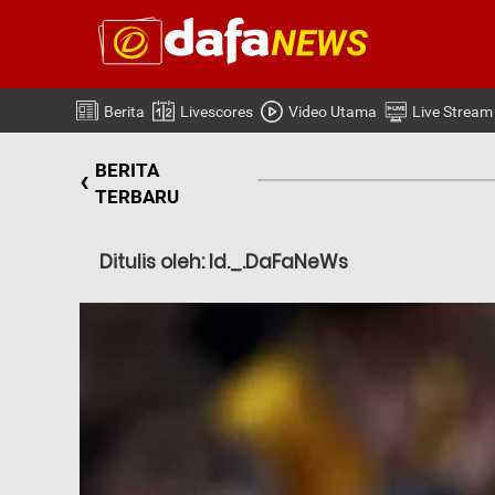
Berita
Livescores
Video Utama
Live Stream
BERITA
‹
TERBARU
Ditulis oleh: Id._.DaFaNeWs