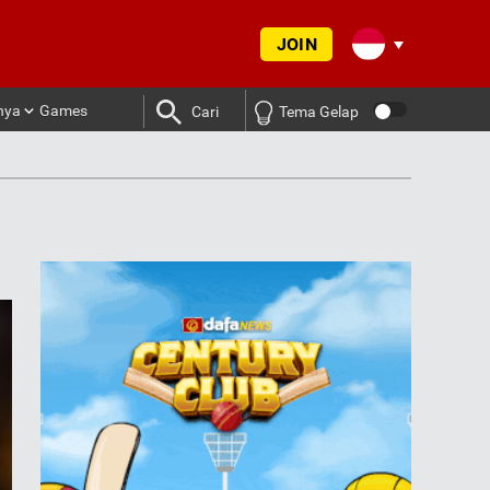
JOIN
nya
Games
Cari
Tema Gelap