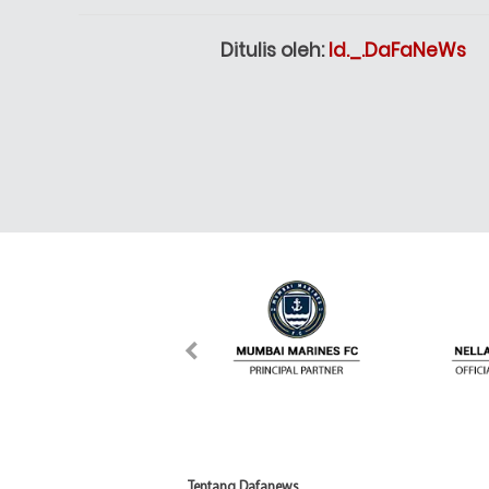
Ditulis oleh:
Id._.DaFaNeWs
Tentang Dafanews