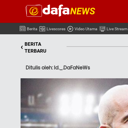
Berita
Livescores
Video Utama
Live Stream
BERITA
‹
TERBARU
Ditulis oleh: Id._.DaFaNeWs