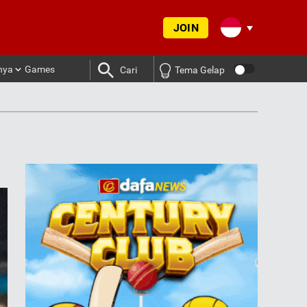
JOIN
nya
Games
Cari
Tema Gelap