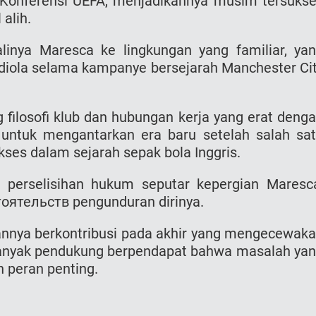
 Konferensi UEFA, menjadikannya musim tersuks
alih.
inya Maresca ke lingkungan yang familiar, ya
diola selama kampanye bersejarah Manchester Ci
filosofi klub dan hubungan kerja yang erat deng
 untuk mengantarkan era baru setelah salah sa
ses dalam sejarah sepak bola Inggris.
i perselisihan hukum seputar kepergian Maresc
тоятельств pengunduran dirinya.
annya berkontribusi pada akhir yang mengecewak
anyak pendukung berpendapat bahwa masalah ya
 peran penting.