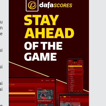
ru
an
de
si
si
.
ai
ai
ge