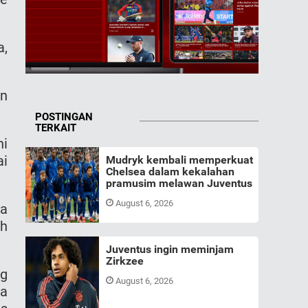
a,
an
POSTINGAN
TERKAIT
hi
ai
Mudryk kembali memperkuat
Chelsea dalam kekalahan
pramusim melawan Juventus
August 6, 2026
ya
h
Juventus ingin meminjam
Zirkzee
ng
August 6, 2026
ia