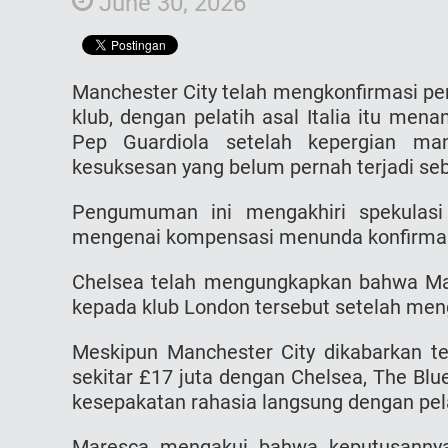
June 30, 2026
Manchester City telah mengkonfirmasi pe
klub, dengan pelatih asal Italia itu men
Pep Guardiola setelah kepergian man
kesuksesan yang belum pernah terjadi se
Pengumuman ini mengakhiri spekulasi
mengenai kompensasi menunda konfirmas
Chelsea telah mengungkapkan bahwa Ma
kepada klub London tersebut setelah mengu
Meskipun Manchester City dikabarkan te
sekitar £17 juta dengan Chelsea, The B
kesepakatan rahasia langsung dengan pelat
Maresca mengakui bahwa keputusannya 