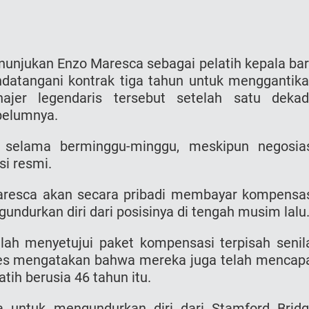
nunjukan Enzo Maresca sebagai pelatih kepala ba
andatangani kontrak tiga tahun untuk menggantik
ajer legendaris tersebut setelah satu deka
belumnya.
 selama berminggu-minggu, meskipun negosia
i resmi.
resca akan secara pribadi membayar kompensa
ndurkan diri dari posisinya di tengah musim lalu
lah menyetujui paket kompensasi terpisah senil
lues mengatakan bahwa mereka juga telah mencap
ih berusia 46 tahun itu.
untuk mengundurkan diri dari Stamford Brid