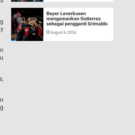
es
Bayer Leverkusen
mengamankan Gutierrez
ng
sebagai pengganti Grimaldo
ty
August 6, 2026
an
tu
a,
an
ng