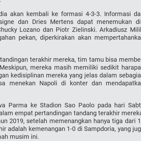
a akan kembali ke formasi 4-3-3. Informasi da
igne dan Dries Mertens dapat menemukan di
cky Lozano dan Piotr Zielinski. Arkadiusz Mili
ngahan pekan, diperkirakan akan mempertahank
tandingan terakhir mereka, tim tamu bisa membe
Meskipun, mereka masih memiliki sedikit harap
ngan kedisiplinan mereka yang jelas dalam sebagi
isa menekan Napoli di konter dan mendapatk
awa Parma ke Stadion Sao Paolo pada hari Sab
alam empat pertandingan tandang terakhir merek
un 2019, setelah memenangkan hanya tiga dari 
hir adalah kemenangan 1-0 di Sampdoria, yang ju
mah musim ini.