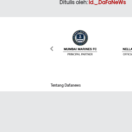
Ditulis oleh:
Id._.DaFaNeWs
Tentang Dafanews
DafaNews membawakan Anda berita yang paling di
pertandingan, skor, jadwal dan cerita terkini dari 
Liga Champions, La Liga, Bundesliga, NBA, F1, AS 
dapat diberikan pilihan untuk memilih liga favorit
dapat dibagikan dengan teman dan pengikut medi