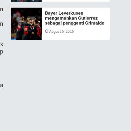
an
Bayer Leverkusen
mengamankan Gutierrez
nn
sebagai pengganti Grimaldo
August 6, 2026
ak
ap
da