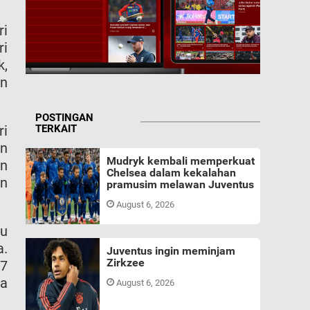
ri
ri
k,
an
POSTINGAN
ri
TERKAIT
an
Mudryk kembali memperkuat
an
Chelsea dalam kekalahan
an
pramusim melawan Juventus
August 6, 2026
tu
a.
Juventus ingin meminjam
Zirkzee
17
ga
August 6, 2026