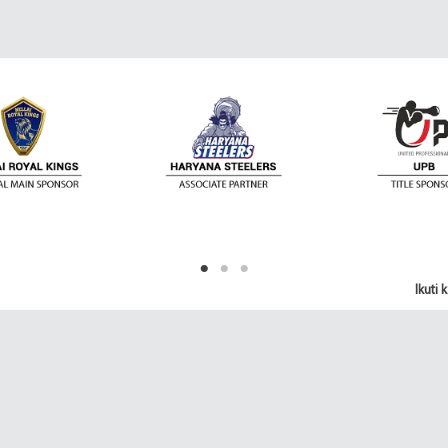
Ikuti
sorot di dunia Olahraga. Ini menyajikan Anda
liga dan acara paling bergengsi - Liga Premier,
Terbuka, Piala Dunia, dan banyak lagi. Anda juga
Hubungi Kami
 Anda. Selain itu, semua artikel dan video sekarang
a sosial Anda.
Surel:
Support@dafanew