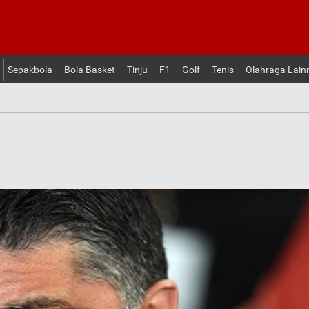
Sepakbola
Bola Basket
Tinju
F1
Golf
Tenis
Olahraga Lain