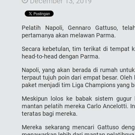
December 13, 2019
Pelatih Napoli, Gennaro Gattuso, tel
pertamanya akan melawan Parma.
Secara kebetulan, tim terikat di tempat k
head-to-head dengan Parma.
Napoli, yang akan berada di rumah untu
terpaut tujuh poin dari empat besar. Oleh 
paket menjadi tim Liga Champions yang b
Meskipun lolos ke babak sistem gugur 
mantan pelatih mereka Carlo Ancelotti. In
teratas bagi mereka.
Mereka sekarang mencari Gattuso deng
menawarkan lebih dari mantan pelatihnya