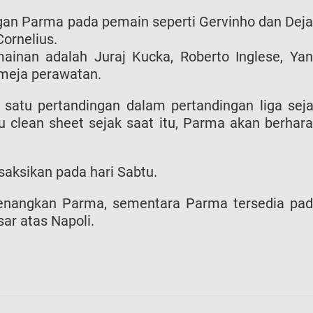
an Parma pada pemain seperti Gervinho dan Dej
ornelius.
ainan adalah Juraj Kucka, Roberto Inglese, Ya
 meja perawatan.
atu pertandingan dalam pertandingan liga sej
clean sheet sejak saat itu, Parma akan berhar
 saksikan pada hari Sabtu.
menangkan Parma, sementara Parma tersedia pa
r atas Napoli.