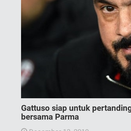
Gattuso siap untuk pertandin
bersama Parma