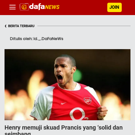
JOIN
‹
BERITA TERBARU
Ditulis oleh: Id._.DaFaNeWs
Henry memuji skuad Prancis yang ‘solid dan
seimbang