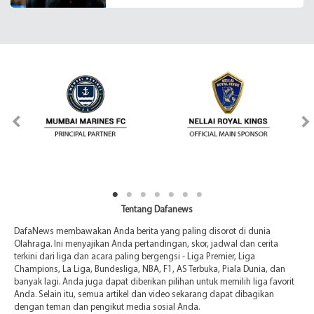
Tentang Dafanews
DafaNews membawakan Anda berita yang paling disorot di dunia
Olahraga. Ini menyajikan Anda pertandingan, skor, jadwal dan cerita
terkini dari liga dan acara paling bergengsi - Liga Premier, Liga
Champions, La Liga, Bundesliga, NBA, F1, AS Terbuka, Piala Dunia, dan
banyak lagi. Anda juga dapat diberikan pilihan untuk memilih liga favorit
Anda. Selain itu, semua artikel dan video sekarang dapat dibagikan
dengan teman dan pengikut media sosial Anda.