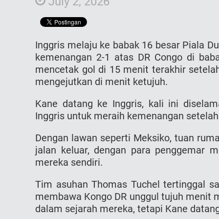
July 2, 2026
Inggris melaju ke babak 16 besar Piala
kemenangan 2-1 atas DR Congo di babak
mencetak gol di 15 menit terakhir setela
mengejutkan di menit ketujuh.
Kane datang ke Inggris, kali ini disela
Inggris untuk meraih kemenangan setelah t
Dengan lawan seperti Meksiko, tuan ruma
jalan keluar, dengan para penggemar 
mereka sendiri.
Tim asuhan Thomas Tuchel tertinggal sat
membawa Kongo DR unggul tujuh menit m
dalam sejarah mereka, tetapi Kane data