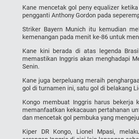
Kane mencetak gol peny equalizer ketika
pengganti Anthony Gordon pada seperempa
Striker Bayern Munich itu kemudian m
kemenangan pada menit ke-86 untuk meny
Kane kini berada di atas legenda Brasi
memastikan Inggris akan menghadapi Mek
Senin.
Kane juga berpeluang meraih penghargaa
gol di turnamen ini, satu gol di belakang L
Kongo membuat Inggris harus bekerja 
memanfaatkan kekacauan pertahanan untu
dan mencetak gol pembuka yang mengeju
Kiper DR Kongo, Lionel Mpasi, melak