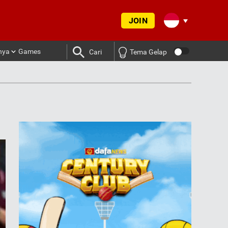
JOIN
nya
Games
Cari
Tema Gelap