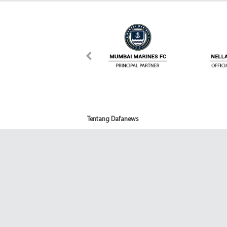
Tentang Dafanews
DafaNews membawakan Anda berita yang paling di
pertandingan, skor, jadwal dan cerita terkini dari 
Liga Champions, La Liga, Bundesliga, NBA, F1, AS 
dapat diberikan pilihan untuk memilih liga favorit
dapat dibagikan dengan teman dan pengikut medi