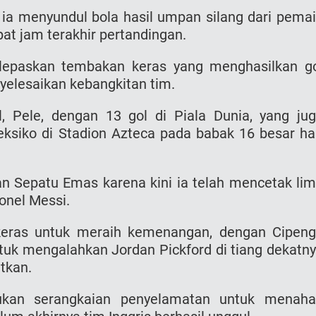
 ia menyundul bola hasil umpan silang dari pema
t jam terakhir pertandingan.
elepaskan tembakan keras yang menghasilkan g
elesaikan kebangkitan tim.
l, Pele, dengan 13 gol di Piala Dunia, yang ju
siko di Stadion Azteca pada babak 16 besar ha
n Sepatu Emas karena kini ia telah mencetak li
ionel Messi.
keras untuk meraih kemenangan, dengan Cipen
k mengalahkan Jordan Pickford di tiang dekatn
tkan.
ukan serangkaian penyelamatan untuk menah