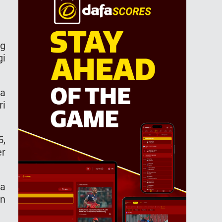
ng
gi
ya
ri
5,
er
ga
in