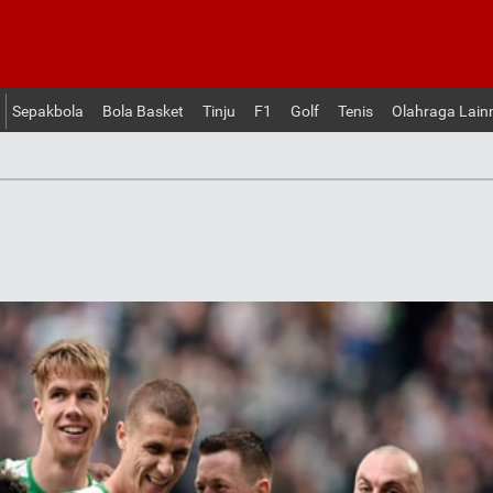
Sepakbola
Bola Basket
Tinju
F1
Golf
Tenis
Olahraga Lain