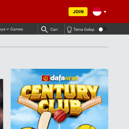
JOIN
nya
Games
Cari
Tema Gelap