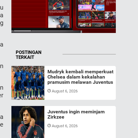
tu
ia
ng
pa
POSTINGAN
TERKAIT
an
Mudryk kembali memperkuat
Chelsea dalam kekalahan
pramusim melawan Juventus
an
August 6, 2026
er
Juventus ingin meminjam
ma
Zirkzee
de
August 6, 2026