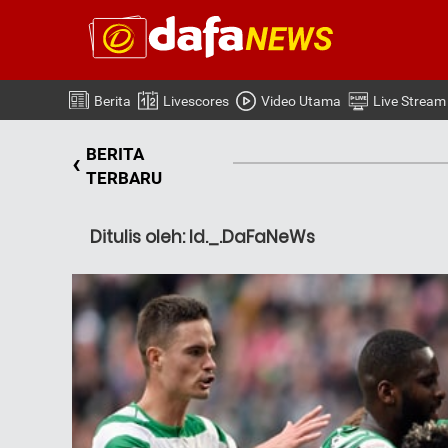
Berita
Livescores
Video Utama
Live Stream
BERITA
‹
TERBARU
Ditulis oleh: Id._.DaFaNeWs