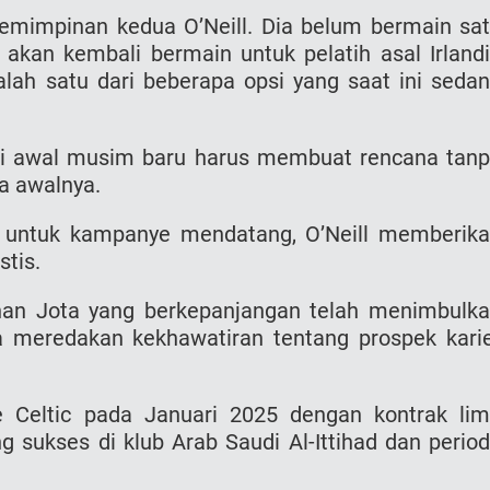
mimpinan kedua O’Neill. Dia belum bermain sa
akan kembali bermain untuk pelatih asal Irland
 salah satu dari beberapa opsi yang saat ini seda
 di awal musim baru harus membuat rencana tan
da awalnya.
n untuk kampanye mendatang, O’Neill memberik
stis.
han Jota yang berkepanjangan telah menimbulk
a meredakan kekhawatiran tentang prospek kari
e Celtic pada Januari 2025 dengan kontrak li
 sukses di klub Arab Saudi Al-Ittihad dan perio