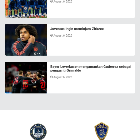
August 6, 2026
Juventus ingin meminjam Zirkzee
August 6, 2026
Bayer Leverkusen mengamankan Gutierrez sebagai
pengganti Grimaldo
August 6, 2026