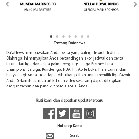
Tentang Dafanews
DafaNews membawakan Anda berita yang paling disorot di dunia
Olahraga. Ini menyajikan Anda pertandingan, skor, jadwal dan cerita
terkini dari liga dan acara paling bergengsi - Liga Premier, Liga
Champions, La Liga, Bundesliga, NBA, F1, AS Terbuka, Piala Dunia, dan
banyak lagi. Anda juga dapat diberikan pilihan untuk memilih liga favorit
Anda. Selain itu, semua artikel dan video sekarang dapat dibagikan
dengan teman dan pengikut media sosial Anda.
Ikuti kami dan dapatkan update terbaru
Hubungi Kami
Surel: