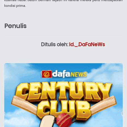
kualitas hebat belum bermain sejauh ini karena mereka perlu mendapatkan
kondisi prima.
Penulis
Ditulis oleh:
Id._.DaFaNeWs