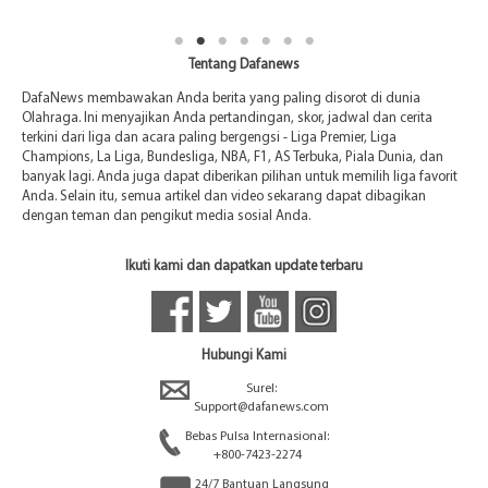
Tentang Dafanews
DafaNews membawakan Anda berita yang paling disorot di dunia
Olahraga. Ini menyajikan Anda pertandingan, skor, jadwal dan cerita
terkini dari liga dan acara paling bergengsi - Liga Premier, Liga
Champions, La Liga, Bundesliga, NBA, F1, AS Terbuka, Piala Dunia, dan
banyak lagi. Anda juga dapat diberikan pilihan untuk memilih liga favorit
Anda. Selain itu, semua artikel dan video sekarang dapat dibagikan
dengan teman dan pengikut media sosial Anda.
Ikuti kami dan dapatkan update terbaru
Hubungi Kami
Surel:
Support@dafanews.com
Bebas Pulsa Internasional:
+800-7423-2274
24/7 Bantuan Langsung