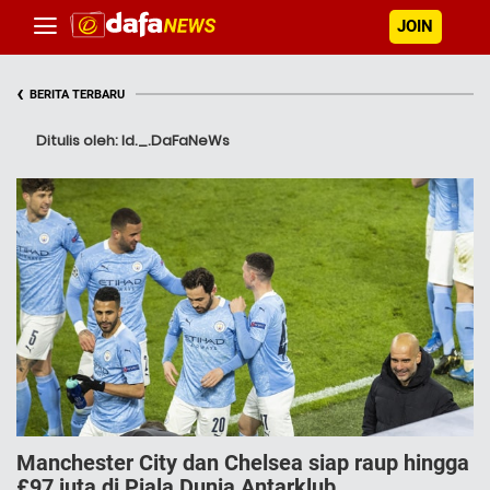
JOIN
‹
BERITA TERBARU
Ditulis oleh: Id._.DaFaNeWs
Manchester City dan Chelsea siap raup hingga
£97 juta di Piala Dunia Antarklub