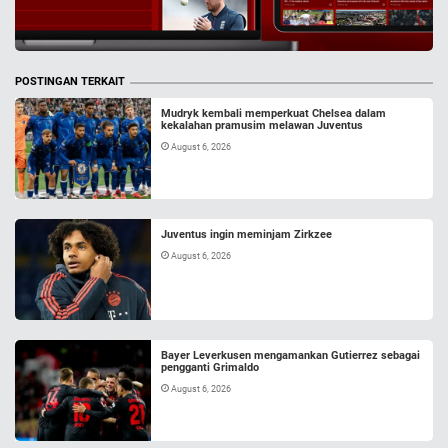
POSTINGAN TERKAIT
Mudryk kembali memperkuat Chelsea dalam
kekalahan pramusim melawan Juventus
August 6, 2026
Juventus ingin meminjam Zirkzee
August 6, 2026
Bayer Leverkusen mengamankan Gutierrez sebagai
pengganti Grimaldo
August 6, 2026