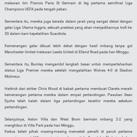
melawan tim Prancis Paris St Germain di leg pertama semifinal Liga
Champions UEFA pada tengah pekan.
Sementara itu, mereka juga berada dalam jarak yang sangat dekat dengan
gelar Liga Utama Inggris, sebuah prestasi yang akan menjadikannya trofi ke-
30 dalam karir kepelatihan Guardiola.
Kemenangan gelar dibuat lebih dekat dengan hasil imbang tanpa gol
Manchester United melawan Leeds United di Elland Road pada hari Minggu.
Sementara itu, Burnley mengambil langkah besar untuk mempertahankan
status Liga Premier mereka setelah mengalahkan Wolves 4-0 di Stadion
Molineux.
Hattrick dari striker Chris Wood di babak pertama membuat Clarets meraih
kemenangan pertama mereka dalam empat pertandingan. Pasukan Sean
Dyche telah kalah dalam tiga pertandingan terakhir mereka sebelum
pertandingan.
Selanjutnya, Aston Villa dan West Brom bermain imbang 2-2 yang
menghibur di Villa Park pada hari Minggu.
Kedua belah pihak masing-masing mencetak penalti di paruh pertama