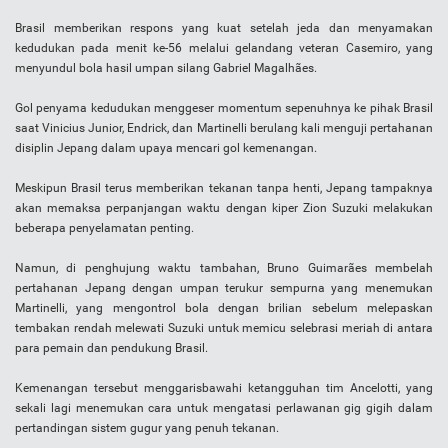
Brasil memberikan respons yang kuat setelah jeda dan menyamakan
kedudukan pada menit ke-56 melalui gelandang veteran Casemiro, yang
menyundul bola hasil umpan silang Gabriel Magalhães.
Gol penyama kedudukan menggeser momentum sepenuhnya ke pihak Brasil
saat Vinicius Junior, Endrick, dan Martinelli berulang kali menguji pertahanan
disiplin Jepang dalam upaya mencari gol kemenangan.
Meskipun Brasil terus memberikan tekanan tanpa henti, Jepang tampaknya
akan memaksa perpanjangan waktu dengan kiper Zion Suzuki melakukan
beberapa penyelamatan penting.
Namun, di penghujung waktu tambahan, Bruno Guimarães membelah
pertahanan Jepang dengan umpan terukur sempurna yang menemukan
Martinelli, yang mengontrol bola dengan brilian sebelum melepaskan
tembakan rendah melewati Suzuki untuk memicu selebrasi meriah di antara
para pemain dan pendukung Brasil.
Kemenangan tersebut menggarisbawahi ketangguhan tim Ancelotti, yang
sekali lagi menemukan cara untuk mengatasi perlawanan gig gigih dalam
pertandingan sistem gugur yang penuh tekanan.