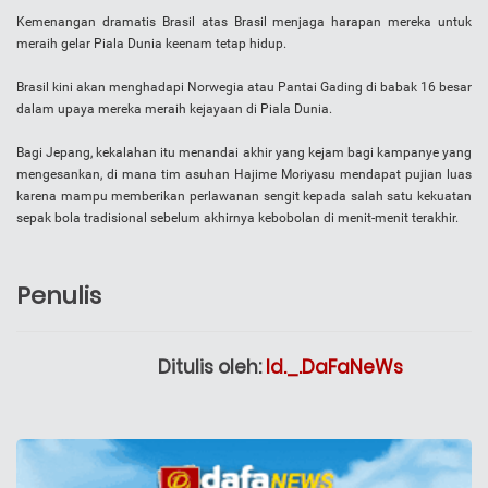
Kemenangan dramatis Brasil atas Brasil menjaga harapan mereka untuk
meraih gelar Piala Dunia keenam tetap hidup.
Brasil kini akan menghadapi Norwegia atau Pantai Gading di babak 16 besar
dalam upaya mereka meraih kejayaan di Piala Dunia.
Bagi Jepang, kekalahan itu menandai akhir yang kejam bagi kampanye yang
mengesankan, di mana tim asuhan Hajime Moriyasu mendapat pujian luas
karena mampu memberikan perlawanan sengit kepada salah satu kekuatan
sepak bola tradisional sebelum akhirnya kebobolan di menit-menit terakhir.
Penulis
Ditulis oleh:
Id._.DaFaNeWs