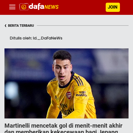
JOIN
‹
BERITA TERBARU
Ditulis oleh: Id._.DaFaNeWs
Martinelli mencetak gol di menit-menit akhir
dan memberikan kekecewaan bagi Jepang