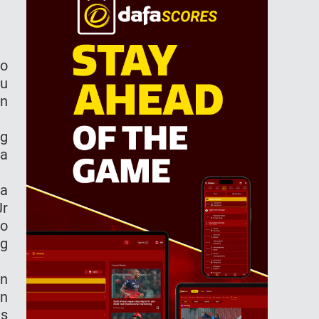
ko
tu
un
ng
sa
ka
Jr
o
ng
an
on
as