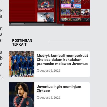
ik
it
an
ma
ai
POSTINGAN
TERKAIT
a
Mudryk kembali memperkuat
ub
Chelsea dalam kekalahan
im
pramusim melawan Juventus
August 6, 2026
4,
Juventus ingin meminjam
Zirkzee
August 6, 2026