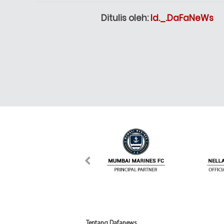
Ditulis oleh:
Id._.DaFaNeWs
Tentang Dafanews