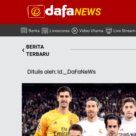
Berita
Livescores
Video Utama
Live Stream
BERITA
‹
TERBARU
Ditulis oleh: Id._.DaFaNeWs