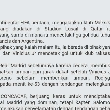
ntinental FIFA perdana, mengalahkan klub Meksi
yang diadakan di Stadion Lusail di Qatar i
ang sama di mana ia mencetak tiga gol dua tah
rancis dan Argentina.
pihak yang kalah malam itu, ia berada di pihak ya
 dan Vinicius Jr mencetak gol untuk klub raksa
 Real Madrid sebelumnya karena cedera, membu
tkan umpan dari jarak dekat setelah Vinicius 
oreno sebelum memberikan umpan. Rodryg
pada menit ke-53 dengan tendangan melengku
CONCACAF, berjuang keras untuk menciptak
l Madrid yang dominan, tetapi kapten Salom
 melakukan penyelamatan dengan tendangan beb