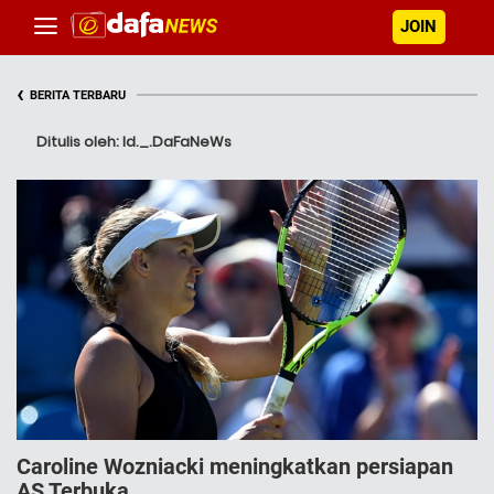
JOIN
‹
BERITA TERBARU
Ditulis oleh: Id._.DaFaNeWs
Caroline Wozniacki meningkatkan persiapan
AS Terbuka