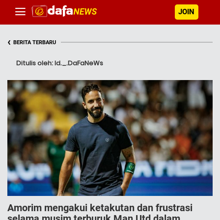
JOIN
‹
BERITA TERBARU
Ditulis oleh: Id._.DaFaNeWs
Amorim mengakui ketakutan dan frustrasi
selama musim terburuk Man Utd dalam