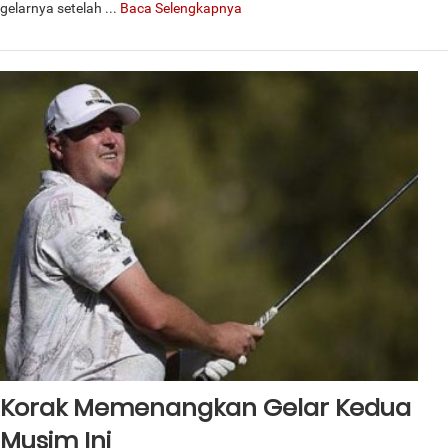
gelarnya setelah ...
Baca Selengkapnya
Korak Memenangkan Gelar Kedua
Musim Ini