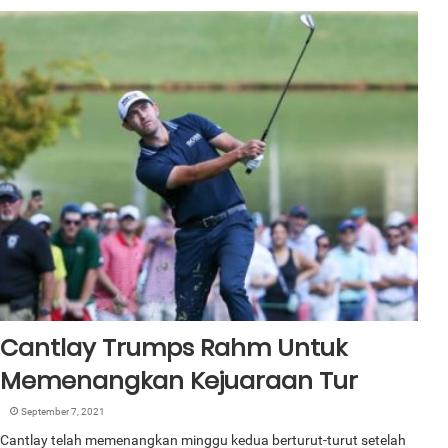
Cantlay Trumps Rahm Untuk
Memenangkan Kejuaraan Tur
September 7, 2021
Cantlay telah memenangkan minggu kedua berturut-turut setelah