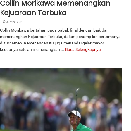
Collin Morikawa Memenangkan
Kejuaraan Terbuka
July 20, 2021
Collin Morikawa bertahan pada babak final dengan baik dan
memenangkan Kejuaraan Terbuka, dalam penampilan pertamanya
di turnamen. Kemenangan itu juga menandai gelar mayor
keduanya setelah memenangkan ...
Baca Selengkapnya