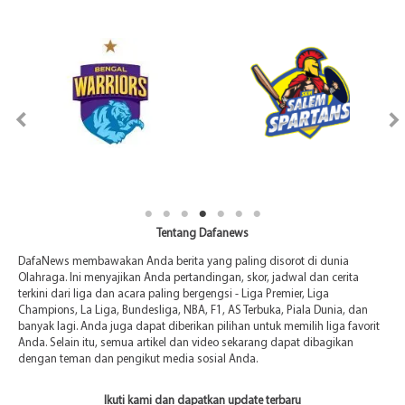
Tentang Dafanews
DafaNews membawakan Anda berita yang paling disorot di dunia
Olahraga. Ini menyajikan Anda pertandingan, skor, jadwal dan cerita
terkini dari liga dan acara paling bergengsi - Liga Premier, Liga
Champions, La Liga, Bundesliga, NBA, F1, AS Terbuka, Piala Dunia, dan
banyak lagi. Anda juga dapat diberikan pilihan untuk memilih liga favorit
Anda. Selain itu, semua artikel dan video sekarang dapat dibagikan
dengan teman dan pengikut media sosial Anda.
Ikuti kami dan dapatkan update terbaru