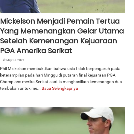
Mickelson Menjadi Pemain Tertua
Yang Memenangkan Gelar Utama
Setelah Kemenangan Kejuaraan
PGA Amerika Serikat
May 25, 2021
Phil Mickelson membuktikan bahwa usia tidak berpengaruh pada
keterampilan pada hari Minggu di putaran final kejuaraan PGA
Champions merika Serikat saat ia menghasilkan kemenangan dua
tembakan untuk me...
Baca Selengkapnya