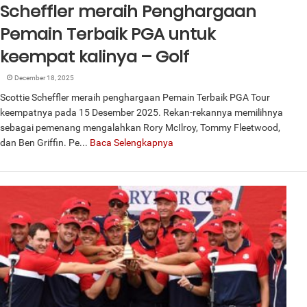
Scheffler meraih Penghargaan
Pemain Terbaik PGA untuk
keempat kalinya – Golf
December 18, 2025
Scottie Scheffler meraih penghargaan Pemain Terbaik PGA Tour
keempatnya pada 15 Desember 2025. Rekan-rekannya memilihnya
sebagai pemenang mengalahkan Rory McIlroy, Tommy Fleetwood,
dan Ben Griffin. Pe...
Baca Selengkapnya