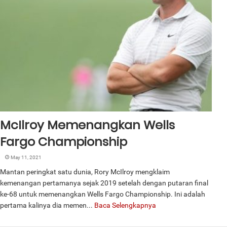
McIlroy Memenangkan Wells
Fargo Championship
May 11, 2021
Mantan peringkat satu dunia, Rory McIlroy mengklaim
kemenangan pertamanya sejak 2019 setelah dengan putaran final
ke-68 untuk memenangkan Wells Fargo Championship. Ini adalah
pertama kalinya dia memen...
Baca Selengkapnya