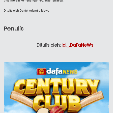
bisa meraih kemenangan 4-2 atas Terrassa.
Ditulis oleh Daniel Ademiju Idowu
Penulis
Ditulis oleh:
Id._.DaFaNeWs