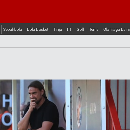
Sepakbola
Bola Basket
Tinju
F1
Golf
Tenis
Olahraga Lain