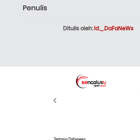
Penulis
Ditulis oleh:
Id._.DaFaNeWs
Tentang Dafanews