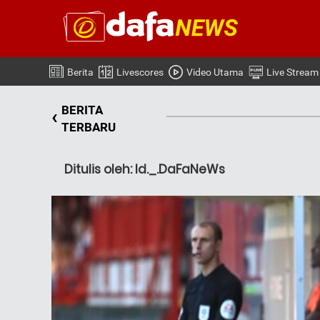
Berita
Livescores
Video Utama
Live Stream
BERITA
‹
TERBARU
Ditulis oleh: Id._.DaFaNeWs