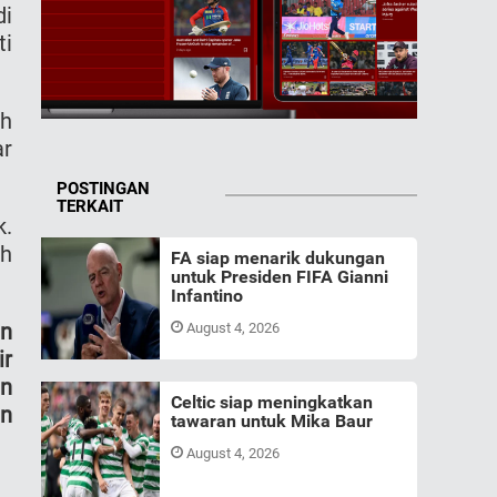
di
ti
h
ar
POSTINGAN
TERKAIT
k.
ah
FA siap menarik dukungan
untuk Presiden FIFA Gianni
Infantino
an
August 4, 2026
ir
an
Celtic siap meningkatkan
an
tawaran untuk Mika Baur
August 4, 2026