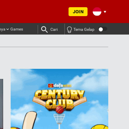
JOIN
nya
Games
Cari
Tema Gelap