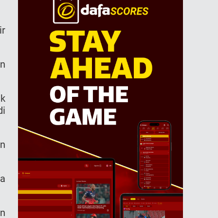
ir
an
uk
di
in
sa
an