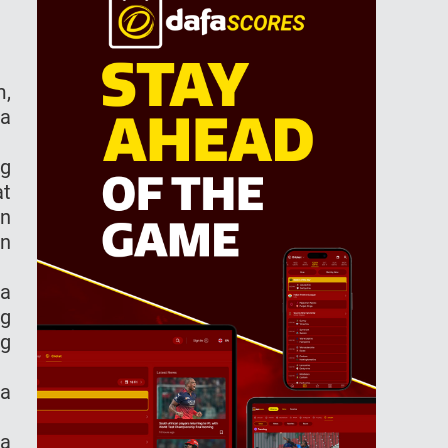
m,
ra
ng
at
an
en
ma
ng
ng
pa
da