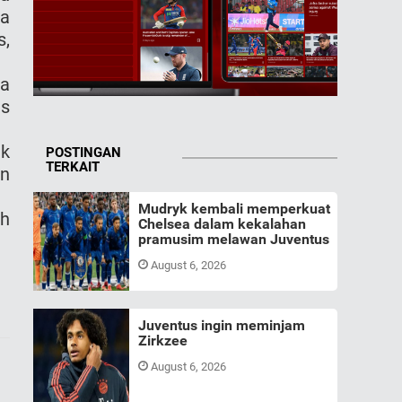
ma
s,
ra
as
uk
POSTINGAN
TERKAIT
in
Mudryk kembali memperkuat
ah
Chelsea dalam kekalahan
pramusim melawan Juventus
August 6, 2026
Juventus ingin meminjam
Zirkzee
August 6, 2026