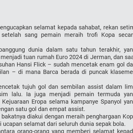
engucapkan selamat kepada sahabat, rekan seti
setelah sang pemain meraih trofi Kopa seca
 panggung dunia dalam satu tahun terakhir, ya
enjadi tuan rumah Euro 2024 di Jerman, dan sa
 asuhan Hansi Flick – sudah mencetak enam gol d
ilan – di mana Barca berada di puncak klasem
ncetak tujuh gol dan sembilan assist dalam li
im lalu. Ia juga menjadi pemain termuda ya
i Kejuaraan Eropa selama kampanye Spanyol ya
dengan satu gol dan empat assist.
n bakatnya diakui dengan meraih penghargaan Ko
i ucapan selamat dari seluruh dunia sepak bola.
antara orang-orang yang memberi selamat kepa