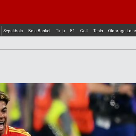
Sepakbola
Bola Basket
Tinju
F1
Golf
Tenis
Olahraga Lain