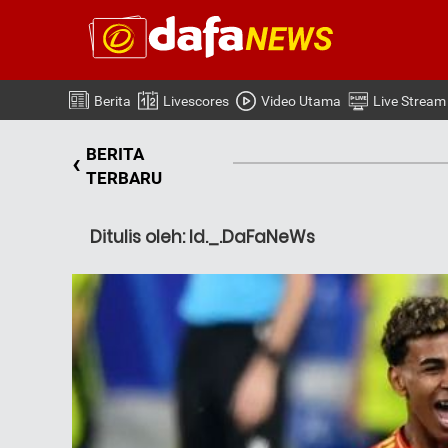
Berita
Livescores
Video Utama
Live Stream
BERITA
‹
TERBARU
Ditulis oleh: Id._.DaFaNeWs