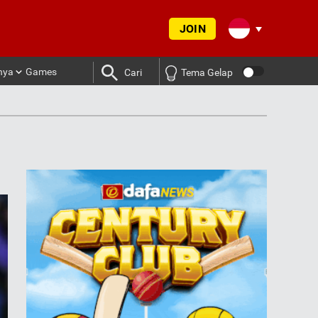
JOIN
nya
Games
Cari
Tema Gelap