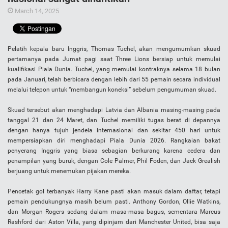
March 14, 2025
Pelatih kepala baru Inggris, Thomas Tuchel, akan mengumumkan skuad
pertamanya pada Jumat pagi saat Three Lions bersiap untuk memulai
kualifikasi Piala Dunia. Tuchel, yang memulai kontraknya selama 18 bulan
pada Januari, telah berbicara dengan lebih dari 55 pemain secara individual
melalui telepon untuk “membangun koneksi” sebelum pengumuman skuad.
Skuad tersebut akan menghadapi Latvia dan Albania masing-masing pada
tanggal 21 dan 24 Maret, dan Tuchel memiliki tugas berat di depannya
dengan hanya tujuh jendela internasional dan sekitar 450 hari untuk
mempersiapkan diri menghadapi Piala Dunia 2026. Rangkaian bakat
penyerang Inggris yang biasa sebagian berkurang karena cedera dan
penampilan yang buruk, dengan Cole Palmer, Phil Foden, dan Jack Grealish
berjuang untuk menemukan pijakan mereka.
Pencetak gol terbanyak Harry Kane pasti akan masuk dalam daftar, tetapi
pemain pendukungnya masih belum pasti. Anthony Gordon, Ollie Watkins,
dan Morgan Rogers sedang dalam masa-masa bagus, sementara Marcus
Rashford dari Aston Villa, yang dipinjam dari Manchester United, bisa saja