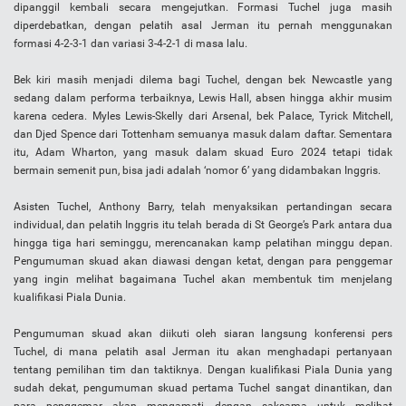
dipanggil kembali secara mengejutkan. Formasi Tuchel juga masih
diperdebatkan, dengan pelatih asal Jerman itu pernah menggunakan
formasi 4-2-3-1 dan variasi 3-4-2-1 di masa lalu.
Bek kiri masih menjadi dilema bagi Tuchel, dengan bek Newcastle yang
sedang dalam performa terbaiknya, Lewis Hall, absen hingga akhir musim
karena cedera. Myles Lewis-Skelly dari Arsenal, bek Palace, Tyrick Mitchell,
dan Djed Spence dari Tottenham semuanya masuk dalam daftar. Sementara
itu, Adam Wharton, yang masuk dalam skuad Euro 2024 tetapi tidak
bermain semenit pun, bisa jadi adalah ‘nomor 6’ yang didambakan Inggris.
Asisten Tuchel, Anthony Barry, telah menyaksikan pertandingan secara
individual, dan pelatih Inggris itu telah berada di St George’s Park antara dua
hingga tiga hari seminggu, merencanakan kamp pelatihan minggu depan.
Pengumuman skuad akan diawasi dengan ketat, dengan para penggemar
yang ingin melihat bagaimana Tuchel akan membentuk tim menjelang
kualifikasi Piala Dunia.
Pengumuman skuad akan diikuti oleh siaran langsung konferensi pers
Tuchel, di mana pelatih asal Jerman itu akan menghadapi pertanyaan
tentang pemilihan tim dan taktiknya. Dengan kualifikasi Piala Dunia yang
sudah dekat, pengumuman skuad pertama Tuchel sangat dinantikan, dan