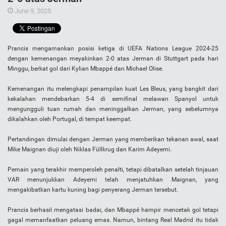
June 9, 2025
Prancis mengamankan posisi ketiga di UEFA Nations League 2024-25
dengan kemenangan meyakinkan 2-0 atas Jerman di Stuttgart pada hari
Minggu, berkat gol dari Kylian Mbappé dan Michael Olise.
Kemenangan itu melengkapi penampilan kuat Les Bleus, yang bangkit dari
kekalahan mendebarkan 5-4 di semifinal melawan Spanyol untuk
mengungguli tuan rumah dan meninggalkan Jerman, yang sebelumnya
dikalahkan oleh Portugal, di tempat keempat.
Pertandingan dimulai dengan Jerman yang memberikan tekanan awal, saat
Mike Maignan diuji oleh Niklas Füllkrug dan Karim Adeyemi.
Pemain yang terakhir memperoleh penalti, tetapi dibatalkan setelah tinjauan
VAR menunjukkan Adeyemi telah menjatuhkan Maignan, yang
mengakibatkan kartu kuning bagi penyerang Jerman tersebut.
Prancis berhasil mengatasi badai, dan Mbappé hampir mencetak gol tetapi
gagal memanfaatkan peluang emas. Namun, bintang Real Madrid itu tidak