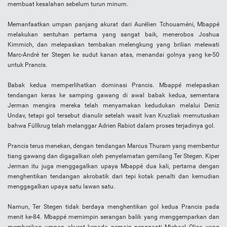
membuat kesalahan sebelum turun minum.
Memanfaatkan umpan panjang akurat dari Aurélien Tchouaméni, Mbappé
melakukan sentuhan pertama yang sangat baik, menerobos Joshua
Kimmich, dan melepaskan tembakan melengkung yang brilian melewati
Marc-André ter Stegen ke sudut kanan atas, menandai golnya yang ke-50
untuk Prancis.
Babak kedua memperlihatkan dominasi Prancis. Mbappé melepaskan
tendangan keras ke samping gawang di awal babak kedua, sementara
Jerman mengira mereka telah menyamakan kedudukan melalui Deniz
Undav, tetapi gol tersebut dianulir setelah wasit Ivan Kruzliak memutuskan
bahwa Füllkrug telah melanggar Adrien Rabiot dalam proses terjadinya gol.
Prancis terus menekan, dengan tendangan Marcus Thuram yang membentur
tiang gawang dan digagalkan oleh penyelamatan gemilang Ter Stegen. Kiper
Jerman itu juga menggagalkan upaya Mbappé dua kali, pertama dengan
menghentikan tendangan akrobatik dari tepi kotak penalti dan kemudian
menggagalkan upaya satu lawan satu.
Namun, Ter Stegen tidak berdaya menghentikan gol kedua Prancis pada
menit ke-84. Mbappé memimpin serangan balik yang menggemparkan dan