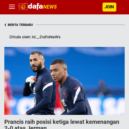
JOIN
‹
BERITA TERBARU
Ditulis oleh: Id._.DaFaNeWs
Prancis raih posisi ketiga lewat kemenangan
2-0 atas Jerman