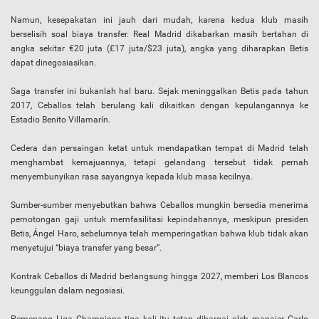
Namun, kesepakatan ini jauh dari mudah, karena kedua klub masih
berselisih soal biaya transfer. Real Madrid dikabarkan masih bertahan di
angka sekitar €20 juta (£17 juta/$23 juta), angka yang diharapkan Betis
dapat dinegosiasikan.
Saga transfer ini bukanlah hal baru. Sejak meninggalkan Betis pada tahun
2017, Ceballos telah berulang kali dikaitkan dengan kepulangannya ke
Estadio Benito Villamarín.
Cedera dan persaingan ketat untuk mendapatkan tempat di Madrid telah
menghambat kemajuannya, tetapi gelandang tersebut tidak pernah
menyembunyikan rasa sayangnya kepada klub masa kecilnya.
Sumber-sumber menyebutkan bahwa Ceballos mungkin bersedia menerima
pemotongan gaji untuk memfasilitasi kepindahannya, meskipun presiden
Betis, Ángel Haro, sebelumnya telah memperingatkan bahwa klub tidak akan
menyetujui “biaya transfer yang besar”.
Kontrak Ceballos di Madrid berlangsung hingga 2027, memberi Los Blancos
keunggulan dalam negosiasi.