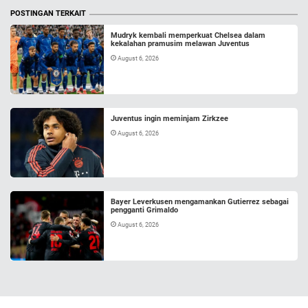
POSTINGAN TERKAIT
Mudryk kembali memperkuat Chelsea dalam
kekalahan pramusim melawan Juventus
August 6, 2026
Juventus ingin meminjam Zirkzee
August 6, 2026
Bayer Leverkusen mengamankan Gutierrez sebagai
pengganti Grimaldo
August 6, 2026