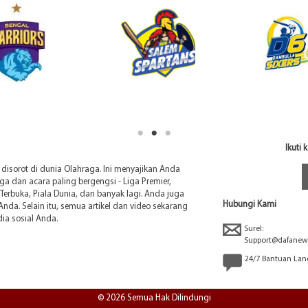
Ikuti
sorot di dunia Olahraga. Ini menyajikan Anda
liga dan acara paling bergengsi - Liga Premier,
Terbuka, Piala Dunia, dan banyak lagi. Anda juga
Hubungi Kami
 Anda. Selain itu, semua artikel dan video sekarang
a sosial Anda.
Surel:
Support@dafanew
24/7 Bantuan La
© 2026 Semua Hak Dilindungi