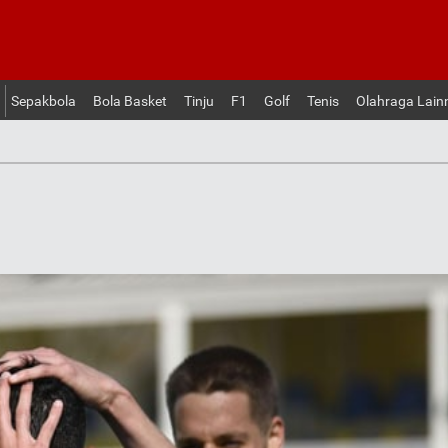
Sepakbola
Bola Basket
Tinju
F1
Golf
Tenis
Olahraga Lain