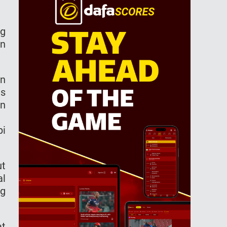
g
an
an
as
an
pi
ut
al
ng
at