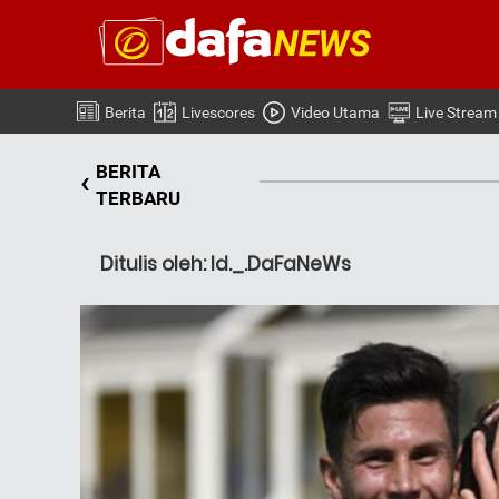
Berita
Livescores
Video Utama
Live Stream
BERITA
‹
TERBARU
Ditulis oleh: Id._.DaFaNeWs