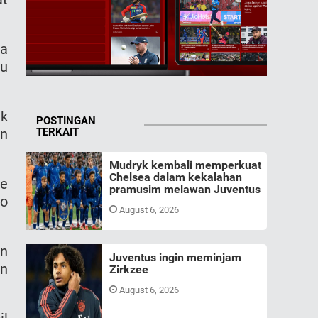
ma
tu
ak
POSTINGAN
an
TERKAIT
Mudryk kembali memperkuat
Chelsea dalam kekalahan
ve
pramusim melawan Juventus
io
August 6, 2026
an
Juventus ingin meminjam
an
Zirkzee
August 6, 2026