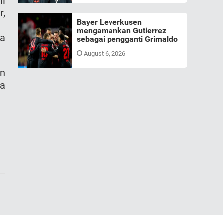
il
r,
Bayer Leverkusen
mengamankan Gutierrez
ia
sebagai pengganti Grimaldo
August 6, 2026
an
sa