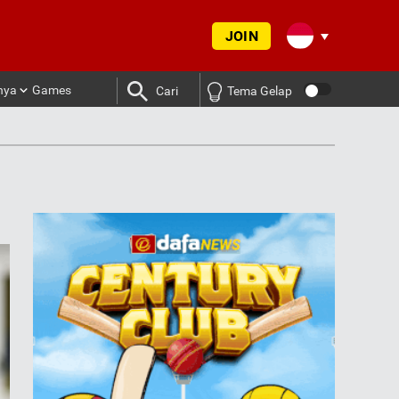
JOIN
nya
Games
Cari
Tema Gelap