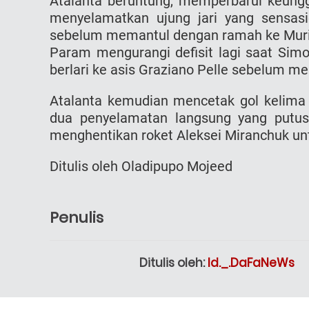
Atalanta beruntung, memperbarui keungg
menyelamatkan ujung jari yang sensasi
sebelum memantul dengan ramah ke Muri
Param mengurangi defisit lagi saat Sim
berlari ke asis Graziano Pelle sebelum mele
Atalanta kemudian mencetak gol kelim
dua penyelamatan langsung yang putus 
menghentikan roket Aleksei Miranchuk un
Ditulis oleh Oladipupo Mojeed
Penulis
Ditulis oleh:
Id._.DaFaNeWs