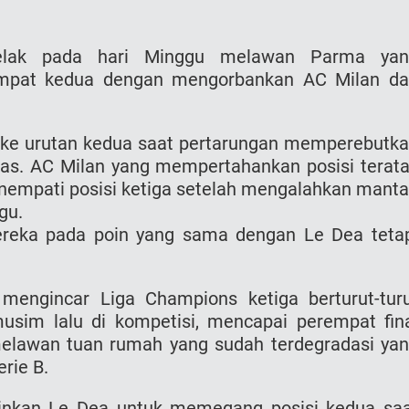
telak pada hari Minggu melawan Parma yan
empat kedua dengan mengorbankan AC Milan d
e urutan kedua saat pertarungan memperebutk
s. AC Milan yang mempertahankan posisi terat
enempati posisi ketiga setelah mengalahkan mant
gu.
eka pada poin yang sama dengan Le Dea teta
g mengincar Liga Champions ketiga berturut-tur
sim lalu di kompetisi, mencapai perempat fin
awan tuan rumah yang sudah terdegradasi ya
rie B.
nkan Le Dea untuk memegang posisi kedua sa