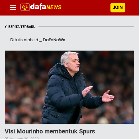
JOIN
‹
BERITA TERBARU
Ditulis oleh: Id._.DaFaNeWs
Visi Mourinho membentuk Spurs
January 30, 2020