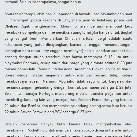
berhasil. Sejauh ini, tampaknya, sangat bagus.
Spurs telah tampil lebih baik di lapangan di bawah Jose Mourinho dan saat
ini menempati posisi keenam di EPL, enam poin di belakang posisi ke-4
Chelsea. Agak mengherankan, Mourinho telah berhasil membuat Levy
membuka dompetnya dan memercikkan uang tunai, jika hanya untuk tingkat
yang sangat kecil. Membiarkan Christian Eriksen pergi adalah suatu
keharusan yang patut disayangkan, karena ia enggan menandatangani
perjanjian baru (atau Levy enggan membayar) dan dilaporkan sangat tidak
senang dengan situasi tersebut. Inter hanya membayar £ 18 juta untuk
playmaker Denmark, cukup turun dari harga yang diminta sekitar £ 80 juta
musim panas lalu. Pemain internasional Argentina Giovani Lo Celso tiba di
Spurs dengan status pinjaman untuk memulai musim, tetapi cidera
membuatnya absen. Namun, Mourinho tidak ragu untuk bergerak dan
menandatangani gelandang dengan kontrak permanen seharga £ 29 juta.
Selain itu, manajer Portugis mendorong melalui transfer pinjaman untuk
membeli gelandang lain yang menjanjikan, Gedson Fernandes yang berusia
21 tahun dari Benfica dan memperoleh gelandang serang serba bisa berusia
22 tahun Steven Bergwijn dari PSV seharga £ 27 juta.
Setelah menerima banyak kritik karena tidak menghabiskan atau
membiarkan Pochettino untuk membelanjakan cukup di bursa transfer untuk
membuat dorongan yang tepat untuk gelar, Daniel Levy tampaknya telah