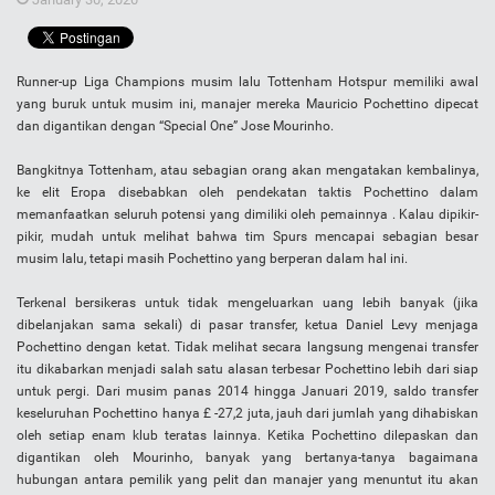
Runner-up Liga Champions musim lalu Tottenham Hotspur memiliki awal
yang buruk untuk musim ini, manajer mereka Mauricio Pochettino dipecat
dan digantikan dengan “Special One” Jose Mourinho.
Bangkitnya Tottenham, atau sebagian orang akan mengatakan kembalinya,
ke elit Eropa disebabkan oleh pendekatan taktis Pochettino dalam
memanfaatkan seluruh potensi yang dimiliki oleh pemainnya . Kalau dipikir-
pikir, mudah untuk melihat bahwa tim Spurs mencapai sebagian besar
musim lalu, tetapi masih Pochettino yang berperan dalam hal ini.
Terkenal bersikeras untuk tidak mengeluarkan uang lebih banyak (jika
dibelanjakan sama sekali) di pasar transfer, ketua Daniel Levy menjaga
Pochettino dengan ketat. Tidak melihat secara langsung mengenai transfer
itu dikabarkan menjadi salah satu alasan terbesar Pochettino lebih dari siap
untuk pergi. Dari musim panas 2014 hingga Januari 2019, saldo transfer
keseluruhan Pochettino hanya £ -27,2 juta, jauh dari jumlah yang dihabiskan
oleh setiap enam klub teratas lainnya. Ketika Pochettino dilepaskan dan
digantikan oleh Mourinho, banyak yang bertanya-tanya bagaimana
hubungan antara pemilik yang pelit dan manajer yang menuntut itu akan