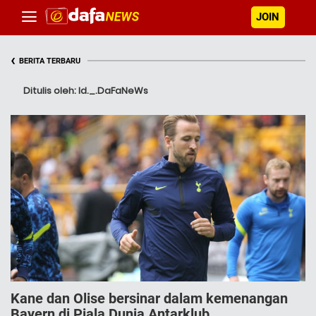
JOIN
‹
BERITA TERBARU
Ditulis oleh: Id._.DaFaNeWs
Kane dan Olise bersinar dalam kemenangan
Bayern di Piala Dunia Antarklub