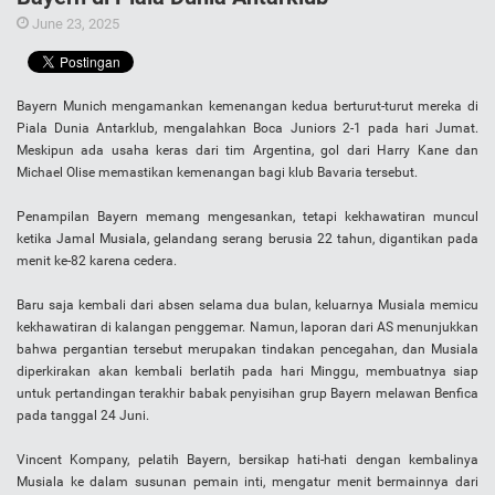
June 23, 2025
Bayern Munich mengamankan kemenangan kedua berturut-turut mereka di
Piala Dunia Antarklub, mengalahkan Boca Juniors 2-1 pada hari Jumat.
Meskipun ada usaha keras dari tim Argentina, gol dari Harry Kane dan
Michael Olise memastikan kemenangan bagi klub Bavaria tersebut.
Penampilan Bayern memang mengesankan, tetapi kekhawatiran muncul
ketika Jamal Musiala, gelandang serang berusia 22 tahun, digantikan pada
menit ke-82 karena cedera.
Baru saja kembali dari absen selama dua bulan, keluarnya Musiala memicu
kekhawatiran di kalangan penggemar. Namun, laporan dari AS menunjukkan
bahwa pergantian tersebut merupakan tindakan pencegahan, dan Musiala
diperkirakan akan kembali berlatih pada hari Minggu, membuatnya siap
untuk pertandingan terakhir babak penyisihan grup Bayern melawan Benfica
pada tanggal 24 Juni.
Vincent Kompany, pelatih Bayern, bersikap hati-hati dengan kembalinya
Musiala ke dalam susunan pemain inti, mengatur menit bermainnya dari